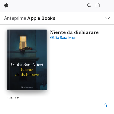
Apple
Navigazione
Anteprima
Apple Books
locale
Apri
Menu
Niente da dichiarare
Giulia Sara Miori
10,99 €