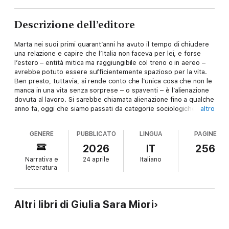
Descrizione dell’editore
Marta nei suoi primi quarant’anni ha avuto il tempo di chiudere
una relazione e capire che l’Italia non faceva per lei, e forse
l’estero – entità mitica ma raggiungibile col treno o in aereo –
avrebbe potuto essere sufficientemente spazioso per la vita.
Ben presto, tuttavia, si rende conto che l’unica cosa che non le
manca in una vita senza sorprese – o spaventi – è l’alienazione
dovuta al lavoro. Si sarebbe chiamata alienazione fino a qualche
anno fa, oggi che siamo passati da categorie sociologiche a
altro
categorie mediche si chiama burnout. Per il burnout si va dal
medico, e infatti Marta riesce a restare a casa dal lavoro e a
GENERE
PUBBLICATO
LINGUA
PAGINE
tenersi una parte dello stipendio. Tuttavia, nemmeno la libertà
dal giogo lavorativo le solleva lo spirito, e languirebbe forse,
2026
IT
256
sparirebbe, se non incontrasse, tra un locale notturno, passi
Narrativa e
24 aprile
Italiano
inconcludenti e altre pasticche per rimettersi in sesto, la storia
letteratura
di Andreas Lubitz, pilota, che nel 2015 ha fatto dirottare verso
la morte un aereo della compagnia Germanwings: suicidio e
omicidio di tutti i passeggeri e dell’intero equipaggio. Anche
l’uomo soffriva di burnout, e sognava di diventare famoso. La
Altri libri di Giulia Sara Miori
vita di Marta cos’ha a che spartire con la discesa del volo
9525?