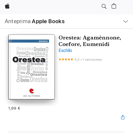
Apple
Navigazione
Anteprima
Apple Books
locale
Apri
Menu
Orestea: Agamènnone,
Coefore, Eumenidi
Eschilo
5,0
•
1 valutazione
1,99 €