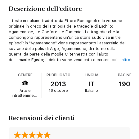
Descrizione dell’editore
Il testo in italiano tradotto da Ettore Romagnoli e la versione
originale in greco della trilogia delle tragedie di Eschilo:
Agamennone, Le Coefore, Le Eumenidi. Le tragedie che la
compongono rappresentano un’unica storia suddivisa in tre
episodi: in "Agamennone" viene rappresentato l’assassinio del
sovrano della polis di Argo, Agamennone, di ritorno dalla
guerra, da parte della moglie Clitennestra con l'aiuto
dell'amante Egisto; il delitto viene vendicato dieci anni più tardi
altro
ad opera del loro figlio Oreste in "Le Coefore"; ne "Le Eumenidi"
il duplice omicidio ha come conseguenza la persecuzione di
GENERE
PUBBLICATO
LINGUA
PAGINE
Oreste da parte delle Erinni e la sua assoluzione finale ad opera
del tribunale dell’Areopago grazie al voto di Atena.
2013
IT
190
Arte e
16 ottobre
Italiano
intrattenimento
Recensioni dei clienti