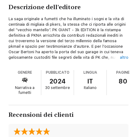
Descrizione dell’editore
La saga originale a fumetti che ha illuminato i sogni e la vita di
centinaia di migliaia di pkers, la stessa che ci riporta alle origini
del “vecchio mantello”. PK GIANT - 3k EDITION è la ristampa
definitiva di PKNA arricchita da contributi redazionali inediti in
cui troveremo la versione del terzo millennio della famosa
pkmail e spazio per testimonianze d’autore. E per l’occasione
Oscar Bertoni ha aperto la porta del suo garage in cui teneva
gelosamente custoditi file segreti della vita di PK che, numero
altro
dopo numero, diventeranno di dominio pubblico. Copertina
inedita di Alberto Lavoradori e Max Monteduro.
GENERE
PUBBLICATO
LINGUA
PAGINE
2024
IT
80
Narrativa a
30 settembre
Italiano
fumetti
Recensioni dei clienti