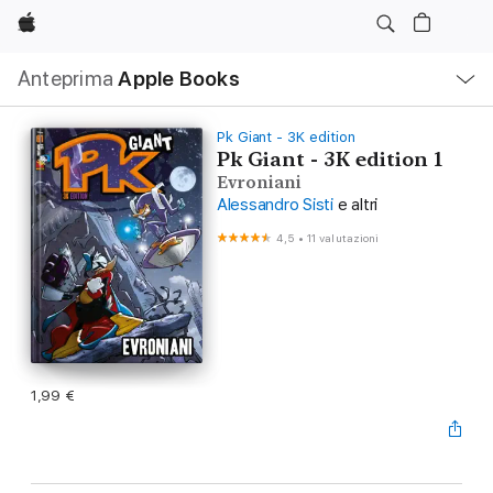
Apple
Navigazione
Anteprima
Apple Books
locale
Apri
Menu
Pk Giant - 3K edition
Pk Giant - 3K edition 1
Evroniani
Alessandro Sisti
e altri
4,5
•
11 valutazioni
1,99 €