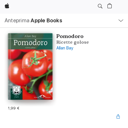
Apple
Navigazione
Anteprima
Apple Books
locale
Apri
Menu
Pomodoro
Ricette golose
Allan Bay
1,99 €