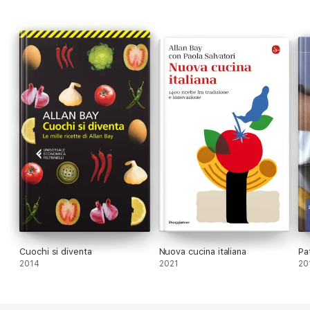
Cuochi si diventa
Nuova cucina italiana
Pa
2014
2021
20