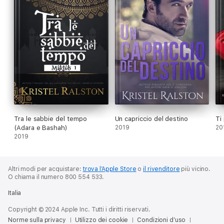
Tra le sabbie del tempo
Un capriccio del destino
Ti
(Adara e Bashah)
2019
20
2019
Altri modi per acquistare:
trova l’Apple Store
o
il rivenditore
più vicino.
O chiama il numero 800 554 533.
Italia
Copyright © 2024 Apple Inc. Tutti i diritti riservati.
Norme sulla privacy
Utilizzo dei cookie
Condizioni d’uso