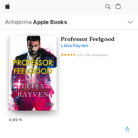
Apple
Navigazione
Anteprima
Apple Books
locale
Apri
Menu
Professor Feelgood
Leisa Rayven
4,4
•
110 valutazioni
4,99 €