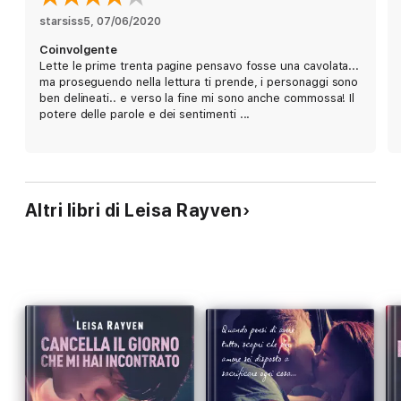
sconosciuto… Lavorare con lui, che firma il contratto solo a
condizione di averla come editor, non sarà facile: l’uomo – un
starsiss5
, 
07/06/2020
arrogante, indisciplinato, irruento bohémien – sembrerebbe
Coinvolgente
l’esatto contrario di ciò che Asha crede di volere in un uomo. E
Lette le prime trenta pagine pensavo fosse una cavolata...
come se non bastasse, l’attrazione che provano entrambi si fa
ma proseguendo nella lettura ti prende, i personaggi sono
ogni giorno più difficile da ignorare...
ben delineati.. e verso la fine mi sono anche commossa! Il
potere delle parole e dei sentimenti ...
Leisa Rayven
è un’autrice bestseller internazionale. Se non scrive,
probabilmente sta mangiando guacamole. Vive in Australia. La
Newton Compton ha pubblicato Mister Romance e Professor
Feelgood.
Altri libri di Leisa Rayven