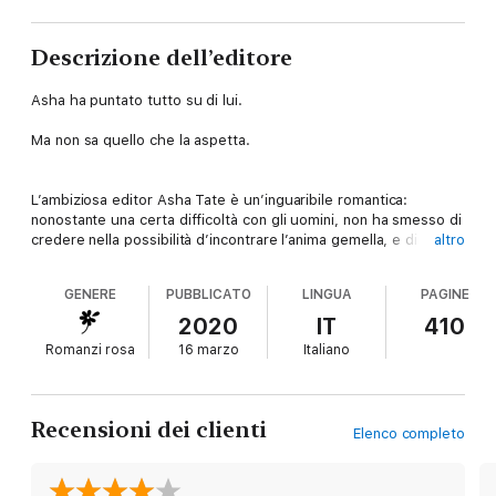
Descrizione dell’editore
Asha ha puntato tutto su di lui.
Ma non sa quello che la aspetta.
L’ambiziosa editor Asha Tate è un’inguaribile romantica:
nonostante una certa difficoltà con gli uomini, non ha smesso di
credere nella possibilità d’incontrare l’anima gemella, e di
altro
appassionarsi alle storie a lieto fine dei romanzi rosa che
divora. Eppure non si è mai lasciata guidare dai suoi istinti.
GENERE
PUBBLICATO
LINGUA
PAGINE
Finché su Instagram, Asha si imbatte nel profilo dell’enigmatico
Professor Feelgood e ne rimane folgorata: le parole e i versi
2020
IT
410
che legge nei suoi post sembrano rivolte direttamente alla sua
Romanzi rosa
16 marzo
Italiano
anima, e le foto che le accompagnano, pur non mostrando il
volto dell’uomo che senza pudori si dispera per l’amore
perduto, emanano una sensualità irresistibile. Incalzata dalla
febbrile ricerca di un bestseller che le assicuri una promozione
Recensioni dei clienti
Elenco completo
e risollevi le sorti della casa editrice, Asha decide di puntare
proprio sulla storia del Professore (e sui suoi milioni di
follower). E di certo non immagina chi si celi dietro l’intrigante