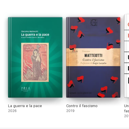
La guerra e la pace
Contro il fascismo
Un
2026
2019
fa
20