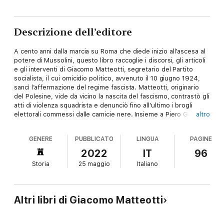
Descrizione dell’editore
A cento anni dalla marcia su Roma che diede inizio all’ascesa al
potere di Mussolini, questo libro raccoglie i discorsi, gli articoli
e gli interventi di Giacomo Matteotti, segretario del Partito
socialista, il cui omicidio politico, avvenuto il 10 giugno 1924,
sancì l’affermazione del regime fascista. Matteotti, originario
del Polesine, vide da vicino la nascita del fascismo, contrastò gli
atti di violenza squadrista e denunciò fino all’ultimo i brogli
elettorali commessi dalle camicie nere. Insieme a Piero Gobetti,
altro
che all'indomani del suo brutale assassinio scrisse un
magistrale ritratto di Matteotti, fu uno dei primi antifascisti che
GENERE
PUBBLICATO
LINGUA
PAGINE
comprese il pericolo dell’ideologia eversiva fascista, definita
“autobiografia della nazione”. Fu pacifista e riformatore del
2022
IT
96
movimento e del pensiero socialista italiano; il suo sacrificio
Storia
25 maggio
Italiano
politico ha rappresentato uno spartiacque della storia del
Novecento italiana ed è entrato nella cultura popolare ispirando
l’impegno politico di tanti attivisti e ribelli. “Uccidete pure me,
ma l'idea che è in me non l'ucciderete mai”.
Altri libri di Giacomo Matteotti