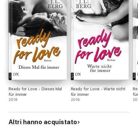
Ready for Love - Dieses Mal
Ready for Love - Warte nicht
Re
für immer
für immer
fü
2018
2016
20
Altri hanno acquistato