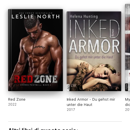
Red Zone
Inked Armor - Du gehst mir
My
2022
unter die Haut
di
2017
20