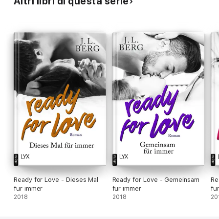
Altri libri di questa serie
Ready for Love - Dieses Mal
Ready for Love - Gemeinsam
Re
für immer
für immer
fü
2018
2018
20