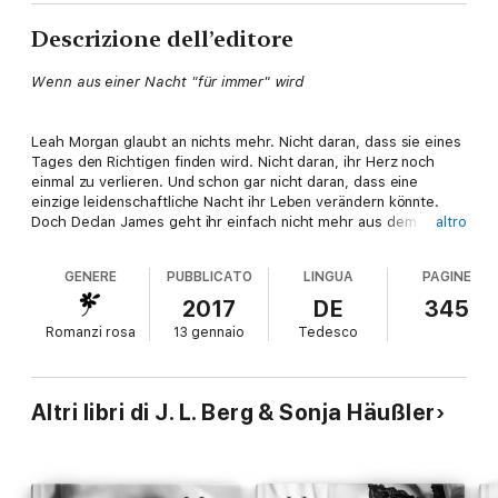
Descrizione dell’editore
Wenn aus einer Nacht "für immer" wird
Leah Morgan glaubt an nichts mehr. Nicht daran, dass sie eines
Tages den Richtigen finden wird. Nicht daran, ihr Herz noch
einmal zu verlieren. Und schon gar nicht daran, dass eine
einzige leidenschaftliche Nacht ihr Leben verändern könnte.
Doch Declan James geht ihr einfach nicht mehr aus dem Kopf.
altro
Und als der aufstrebende Hollywood-Star eines Abends wieder
vor Leahs Tür steht, fühlt sich plötzlich alles nach "für immer"
GENERE
PUBBLICATO
LINGUA
PAGINE
an - bis ein schreckliches Geheimnis Leahs Leben erneut mit
einem Schlag aus dem Gleichgewicht bringt.
2017
DE
345
Romanzi rosa
13 gennaio
Tedesco
"Absolut berührend! Ich habe mich von der ersten Seite an in
Leah und Declan verliebt!"
Sinfully Sexy Book Reviews
Altri libri di J. L. Berg & Sonja Häußler
Band 2 der Ready-Reihe von USA-Today-Bestseller-Autorin J.
L. Berg