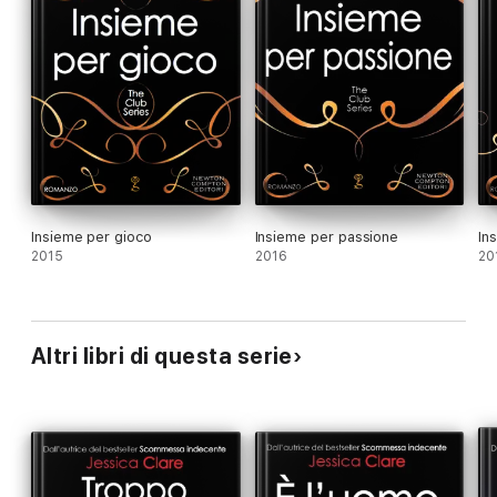
Insieme per gioco
Insieme per passione
In
2015
2016
20
Altri libri di questa serie