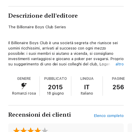
Descrizione dell’editore
The Billionaire Boys Club Series
Il Billionaire Boys Club è una società segreta che riunisce sei
uomini ricchissimi, arrivati al successo con ogni mezzo
possibile: i suoi membri si aiutano a vicenda, si consigliano
investimenti vantaggiosi e giocano a poker per svagarsi. Proprio
su suggerimento di uno dei suoi colleghi del club, Logan
altro
Hawkings ha deciso di acquistare un resort malmesso su
un’isola delle Bahamas, per ristrutturarlo e trasformarlo in un
GENERE
PUBBLICATO
LINGUA
PAGINE
hotel di lusso. A complicargli la vita ci pensano però un uragano
e un’affascinante cameriera del Midwest. Brönte Dawson è
2015
IT
256
finita sull’isola per una vacanza premio, a tutto pensava meno
Romanzi rosa
18 giugno
Italiano
che a ritrovarsi bloccata nel bel mezzo di una catastrofe
naturale con quello che crede sia il direttore dell’hotel. Logan,
colto alla sprovvista, decide di tenerle nascosta la sua vera
identità, ma le conseguenze di quella bugia non tarderanno ad
Recensioni dei clienti
Elenco completo
arrivare…
Divertente, sexy e ammiccante a volte l’amore arriva quando