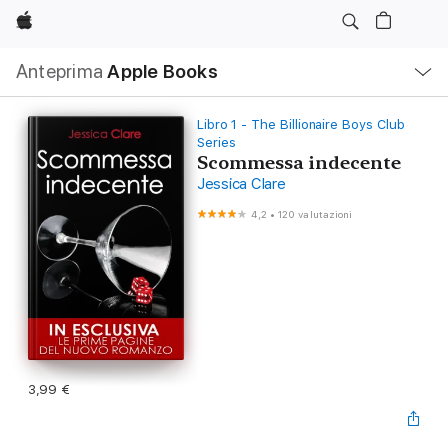
Apple
Navigazione
Anteprima
Apple Books
locale
Apri
Menu
Libro 1 - The Billionaire Boys Club
Series
Scommessa indecente
Jessica Clare
4,2
•
120 valutazioni
3,99 €