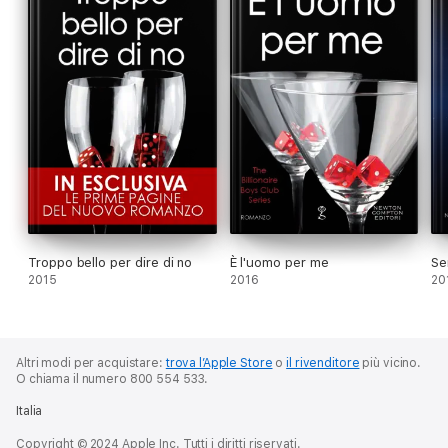
Troppo bello per dire di no
È l'uomo per me
Se
2015
2016
20
Altri modi per acquistare:
trova l’Apple Store
o
il rivenditore
più vicino.
O chiama il numero 800 554 533.
Italia
Copyright © 2024 Apple Inc. Tutti i diritti riservati.