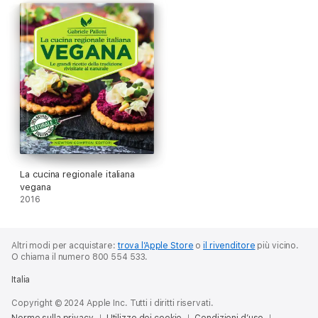
rivisitate in chiave vegetale. Non resta altro da fare che
mettersi ai fornelli!
Gabriele Palloni
chef fiorentino, classe 1968, a vent’anni è diventato prima
vegetariano e poi vegano. Ha lavorato in diversi ristoranti e
negli ultimi anni si è trasformato in chef a domicilio. È ideatore e
responsabile del progetto di divulgazione culturale Vegan Team
e collabora con la redazione del programma radiofonico
Restiamo Animali. La Newton Compton ha pubblicato La cucina
regionale italiana vegana e Se vuoi essere sano cucina vegano.
La cucina regionale italiana
vegana
2016
Altri modi per acquistare:
trova l’Apple Store
o
il rivenditore
più vicino.
O chiama il numero 800 554 533.
Italia
Copyright © 2024 Apple Inc. Tutti i diritti riservati.