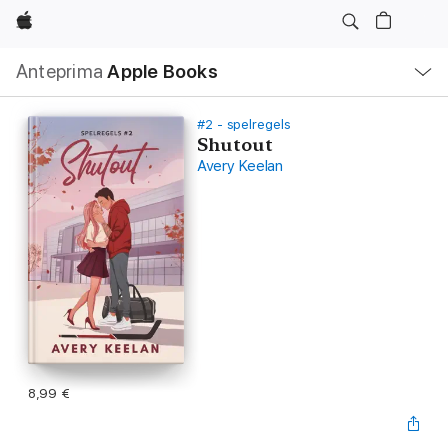
Apple
Navigazione
Anteprima
Apple Books
locale
Apri
Menu
#2 - spelregels
Shutout
Avery Keelan
8,99 €