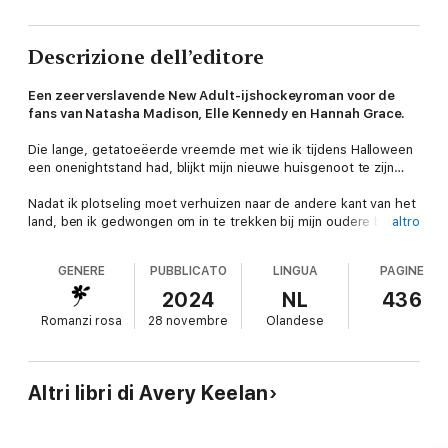
Descrizione dell’editore
Een zeer verslavende New Adult-ijshockeyroman voor de
fans van Natasha Madison, Elle Kennedy en Hannah Grace.
Die lange, getatoeëerde vreemde met wie ik tijdens Halloween
een onenightstand had, blijkt mijn nieuwe huisgenoot te zijn…
Nadat ik plotseling moet verhuizen naar de andere kant van het
land, ben ik gedwongen om in te trekken bij mijn oudere broer
altro
en zijn twee teamgenoten. Ik ben niet blij dat ik met drie
ijshockeyspelers onder één dak woon, want dat betekent
GENERE
PUBBLICATO
LINGUA
PAGINE
overal stinkende sportspullen, een eindeloze draaideur aan
onenightstands en nooit eten in huis door hun onbedwingbare
2024
NL
436
honger van te sporten. Het zijn een paar van de vele, vele
Romanzi rosa
28 novembre
Olandese
redenen waarom ik niet val op ijshockeyspelers.
Maar zodra ik over de drempel van mijn nieuwe thuis stap, sta
ik oog in oog met een groot probleem. De onbekende
Altri libri di Avery Keelan
knapperd met wie ik twee maanden geleden iets had, blijkt
Tyler Donahue te zijn. De beste keeper van mijn broers team.