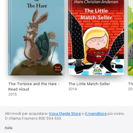
The Tortoise and the Hare -
The Little Match-Seller
Th
Read Aloud
2014
20
2015
Altri modi per acquistare:
trova l’Apple Store
o
il rivenditore
più vicino.
O chiama il numero 800 554 533.
Italia