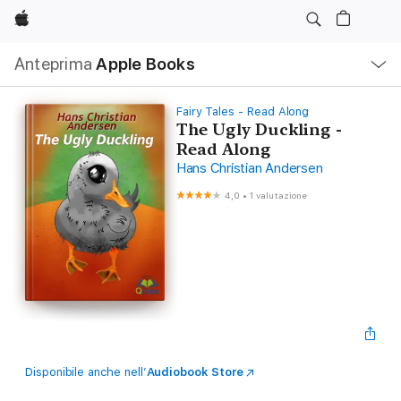
Apple
Navigazione
Anteprima
Apple Books
locale
Apri
Menu
Fairy Tales - Read Along
The Ugly Duckling -
Read Along
Hans Christian Andersen
4,0
•
1 valutazione
Disponibile anche nell’
Audiobook Store