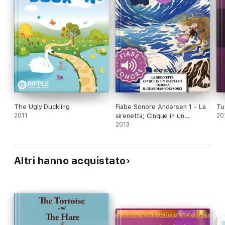
The Ugly Duckling
Fiabe Sonore Andersen 1 - La
Tu
2011
sirenetta; Cinque in un
20
baccello; L'ombra; Il guardiano
2013
dei porci
Altri hanno acquistato