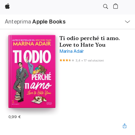
Apple
Navigazione
Anteprima
Apple Books
locale
Apri
Menu
Ti odio perché ti amo.
Love to Hate You
Marina Adair
3,4
•
17 valutazioni
0,99 €