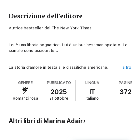
Descrizione dell’editore
Autrice bestseller del The New York Times
Lei è una libraia sognatrice. Lui è un businessman spietato. Le
scintille sono assicurate...
La storia d’amore in testa alle classifiche americane.
altro
GENERE
PUBBLICATO
LINGUA
PAGINE
«Marina Adair non delude mai.»
2025
IT
372
Love to Hate You
Romanzi rosa
21 ottobre
Italiano
Summer Russo crede fermamente nel potere del destino e del
vero amore. Per questo, ha aperto una libreria specializzata in
Altri libri di Marina Adair
romance. Il suo business ha appena cominciato a decollare,
quando una grande catena di librerie compra il negozio proprio
accanto al suo. A dirigerla è Weston Kingston, un uomo