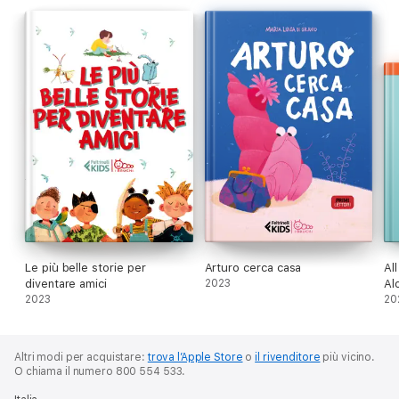
Le più belle storie per
Arturo cerca casa
Al
diventare amici
2023
Al
2023
20
Altri modi per acquistare:
trova l’Apple Store
o
il rivenditore
più vicino.
O chiama il numero 800 554 533.