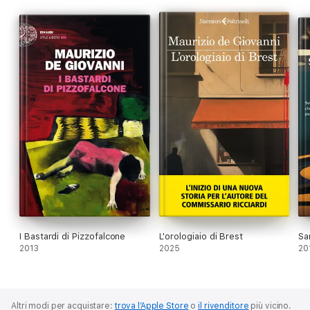
I Bastardi di Pizzofalcone
L'orologiaio di Brest
Sa
2013
2025
20
Altri modi per acquistare:
trova l’Apple Store
o
il rivenditore
più vicino.