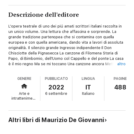
Descrizione dell’editore
L'opera teatrale di uno dei piú amati scrittori italiani raccolta in
un unico volume. Una lettura che affascina e sorprende. La
grande tradizione partenopea che si contamina con quella
europea e con quella americana, dando vita a lavori di assoluta
originalità. Il silenzio grande Ingresso indipendente Il Don
Chisciotte della Pignasecca La canzone di Filomena Storia di
Papo, di Bimbomio, dell'Uomo col Cappello e del ponte La casa
è il mio regno Ma se mi toccano Una canzone ancora Mettici la
altro
mano
Una famiglia, una villa, i suoi segreti. Un poliziotto, una giovane
GENERE
PUBBLICATO
LINGUA
PAGINE
appena arrestata e un femminiello che nel '43 trovano rifugio
dalle bombe in una cantina. Una cantante che ripercorre la
2022
IT
488
propria carriera attraverso i vestiti con cui è salita sul palco...
Arte e
6 settembre
Italiano
Nove testi, portati in scena da importanti registi e attori del
intrattenimento
panorama nazionale, in cui Maurizio de Giovanni esplora, come
già nei suoi romanzi, luoghi, ambienti sociali, tipi umani e periodi
storici diversi. E indaga la vita - quella concreta, quella
spirituale - in tutte le sue sfumature, fondendo in maniera unica
Altri libri di Maurizio De Giovanni
il dramma con la commedia.