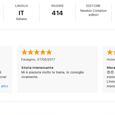
ball del liceo, Natalie incontra un bellissimo ragazzo di nome Beau, e all
LINGUA
PAGINE
EDITORE
Beau.
Newton Compton
IT
414
editori
re
Italiano
a storia d’amore, sia per la capacità di ripensare in modo fantastico il tem
e fa riflettere, suggestivo e avvincente.»
Fauegmo
, 
07/06/2017
Hone
fa viaggiare nel tempo merita sicuramente un posto nella vostra libreria
Storia interessante
Mera
i
Mi è piaciuta molto la trama, lo consiglio
😍😍 
cover
vivamente.
stato
L'Amo
altro
mond
lege e al New York Center for Art & Media Studies. Oltre a scrivere, lavor