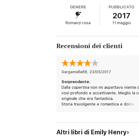
successiva, sotto le luci del campo da foot
GENERE
PUBBLICATO
esistesse più nulla. Nulla, tranne Natalie e 
2017
Una meravigliosa e imperdibile storia d’amo
Romanzi rosa
11 maggio
«Il romanzo della Henry affascina, sia per l
Publishers Weekly
Recensioni dei clienti
«Un romanzo capace di piegare il tempo, ch
USA Today
Gargamella88
, 
23/05/2017
«Questa storia d’amore bella, magica e che 
Sorprendente.
Bustle
Dalla copertina non mi aspettavo niente d
così profondo e accattivante. Meglio la 
originale che era fantastica.
«Un esordio davvero intenso.»
Storia travolgente e romantica e dolce e
Buzzfeed
amara.
Consigliatissimo!
Emily Henry
Altri libri di Emily Henry
Ha studiato scrittura creativa allo Hope Col
e il Kentucky.