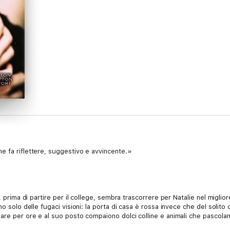
e fa riflettere, suggestivo e avvincente.»
y, prima di partire per il college, sembra trascorrere per Natalie nel migli
o solo delle fugaci visioni: la porta di casa è rossa invece che del solito 
pare per ore e al suo posto compaiono dolci colline e animali che pascol
che la strana visita di un personaggio che lei chiama Nonna, che le dice: 