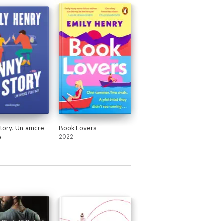
tory. Un amore
Book Lovers
a
2022