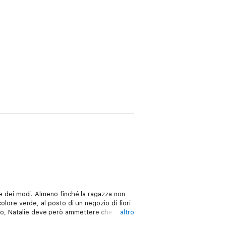
ore dei modi. Almeno finché la ragazza non
colore verde, al posto di un negozio di fiori
ano, Natalie deve però ammettere che
altro
«Hai tre mesi per salvarlo». La notte