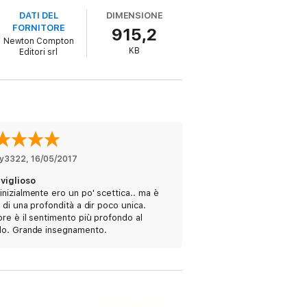
ora è come se il tempo si fermasse e non
DATI DEL
DIMENSIONE
FORNITORE
915,2
Newton Compton
KB
Editori srl
po e lo spazio.»
y3322
, 
16/05/2017
.»
viglioso
inizialmente ero un po' scettica.. ma è
 di una profondità a dir poco unica.
re è il sentimento più profondo al
o. Grande insegnamento.
a come correttrice di bozze. Vive tra l’Ohio