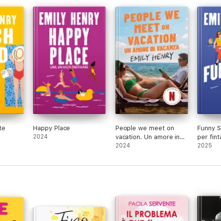
te
Happy Place
People we meet on
Funny S
2024
vacation. Un amore in
per fint
vacanza
2024
2025