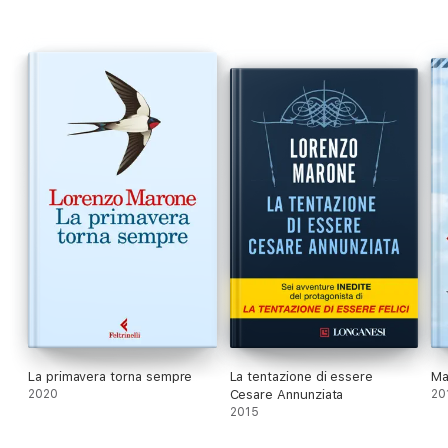
grande potenza narrativa, intima e al tempo stesso universale.
La primavera torna sempre
La tentazione di essere
Ma
2020
Cesare Annunziata
20
2015