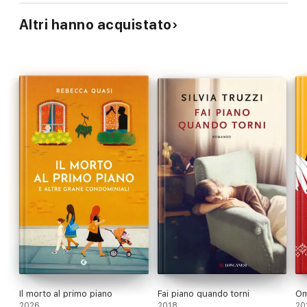
Altri hanno acquistato
Il morto al primo piano
Fai piano quando torni
Om
2026
2018
20