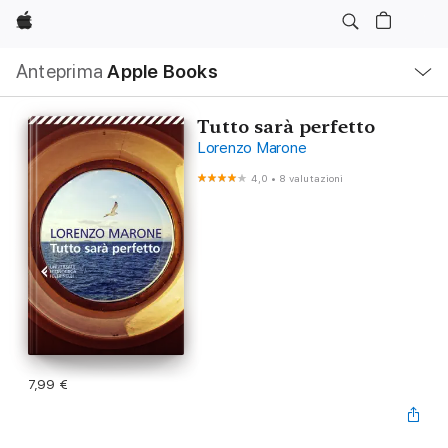
Apple
Navigazione
Anteprima
Apple Books
locale
Apri
Menu
Tutto sarà perfetto
Lorenzo Marone
4,0
•
8 valutazioni
7,99 €