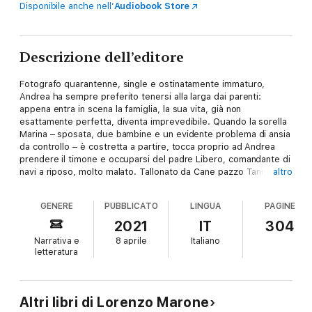
Disponibile anche nell’
Audiobook Store
Descrizione dell’editore
Fotografo quarantenne, single e ostinatamente immaturo,
Andrea ha sempre preferito tenersi alla larga dai parenti:
appena entra in scena la famiglia, la sua vita, già non
esattamente perfetta, diventa imprevedibile. Quando la sorella
Marina – sposata, due bambine e un evidente problema di ansia
da controllo – è costretta a partire, tocca proprio ad Andrea
prendere il timone e occuparsi del padre Libero, comandante di
navi a riposo, molto malato. Tallonato da Cane pazzo Tannen, un
altro
bassotto che ringhia anche quando dorme, costretto a partire
per Procida da un padre che si rifiuta di farsi trattare da
GENERE
PUBBLICATO
LINGUA
PAGINE
infermo, Andrea sbarca dopo anni tra le persone e i luoghi
dell’infanzia, tra le case scrostate dalla salsedine e la spiaggia
2021
IT
304
nera teatro delle sue prime gioie e delusioni d’amore.
Narrativa e
8 aprile
Italiano
E in questa imperfetta perfezione, che riporta a galla ferite non
letteratura
rimarginate ma anche ricordi di infinita dolcezza, cullato dalla
brezza che profuma di limoni, capperi e ginestre e dal brontolio
familiare della vecchia Dyane della madre, Andrea trova
finalmente il suo equilibrio. Sullo sfondo di un’isola dal forte
Altri libri di Lorenzo Marone
immaginario letterario, Lorenzo Marone racconta una storia di