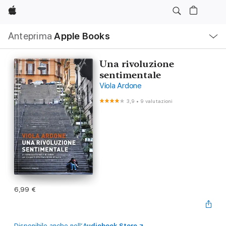
Apple
Navigazione
Anteprima
Apple Books
locale
Apri
Menu
Una rivoluzione
sentimentale
Viola Ardone
3,9
•
9 valutazioni
6,99 €
Disponibile anche nell’
Audiobook Store