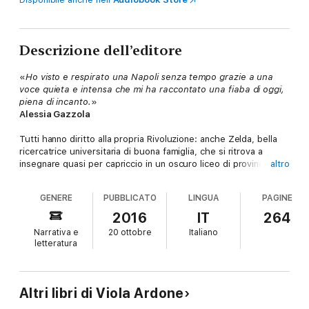
Descrizione dell’editore
«
Ho visto e respirato una Napoli senza tempo grazie a una
voce quieta e intensa che mi ha raccontato una fiaba di oggi,
piena di incanto.
»
Alessia Gazzola
Tutti hanno diritto alla propria Rivoluzione: anche Zelda, bella
ricercatrice universitaria di buona famiglia, che si ritrova a
insegnare quasi per capriccio in un oscuro liceo di provincia, e
altro
che non si è mai contaminata con la materia viscosa dell’amore.
Zelda crede di essere una che non ha niente da insegnare, e
GENERE
PUBBLICATO
LINGUA
PAGINE
invece i suoi alunni riescono a imparare da lei cose che lei
nemmeno sospettava di sapere. Sono molto giovani e non
2016
IT
264
sanno ancora quasi niente della vita, ma hanno appena iniziato a
Narrativa e
20 ottobre
Italiano
capire quello che non vogliono. E la discarica che intossica il
letteratura
loro paese non la vogliono più. Ma la Rivoluzione, si sa, è come
un fiammifero che una volta acceso tutto infiamma, sovverte e
porta a zero. E il vento che si alza dalla protesta dei ragazzi di
Scogliano inizia a soffiare in direzione di Zelda, e finisce per
Altri libri di Viola Ardone
scompigliare la sua vita pettinata e asettica. Così anche lei sarà