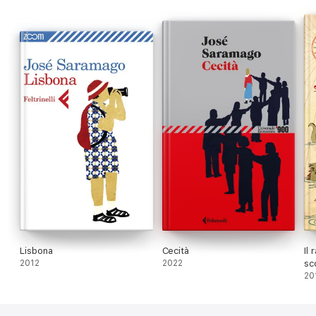
Lisbona
Cecità
Il 
2012
2022
sc
20