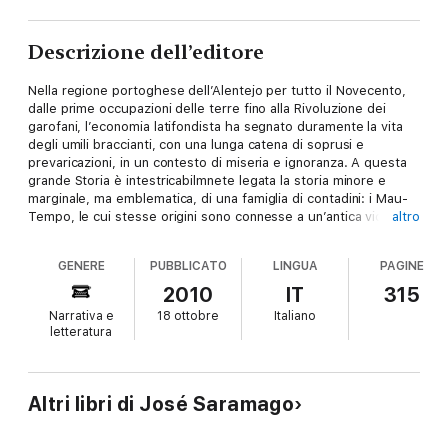
Descrizione dell’editore
Nella regione portoghese dell’Alentejo per tutto il Novecento,
dalle prime occupazioni delle terre fino alla Rivoluzione dei
garofani, l’economia latifondista ha segnato duramente la vita
degli umili braccianti, con una lunga catena di soprusi e
prevaricazioni, in un contesto di miseria e ignoranza. A questa
grande Storia è intestricabilmnete legata la storia minore e
marginale, ma emblematica, di una famiglia di contadini: i Mau-
Tempo, le cui stesse origini sono connesse a un’antica violenza
altro
e sulla quale continuano ad abbattersi prepotenza e
sfruttamento. La narrazione ne segue lungo quattro generazioni
GENERE
PUBBLICATO
LINGUA
PAGINE
l’esistenza fatta di sacrifici e fatica, ma anche di passioni,
aspirazioni, lotte, sconfitte. È una saga di vinti, l’emozionante
2010
IT
315
epopea di tutta una classe sociale, scandita dal ritmo
Narrativa e
18 ottobre
Italiano
dell’oralità, dove si mescolano poetica rappresentazione del
letteratura
paesaggio, amara ironia nel descrivere le secolari ingiustizie e
commossa partecipazione per le sorti degli eterni sfruttati..
Altri libri di José Saramago