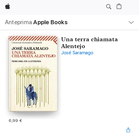
Apple
Navigazione
Anteprima
Apple Books
locale
Apri
Menu
Una terra chiamata
Alentejo
José Saramago
6,99 €