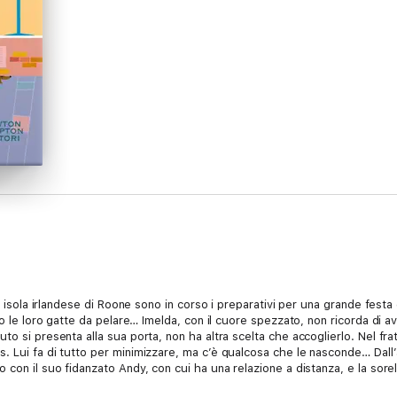
la isola irlandese di Roone sono in corso i preparativi per una grande fest
nno le loro gatte da pelare… Imelda, con il cuore spezzato, non ricorda di
to si presenta alla sua porta, non ha altra scelta che accoglierlo. Nel f
Lui fa di tutto per minimizzare, ma c’è qualcosa che le nasconde… Dall’alt
con il suo fidanzato Andy, con cui ha una relazione a distanza, e la sorell
mane estive, l’amore e le amicizie verranno messe alla prova. E, con l’avvic