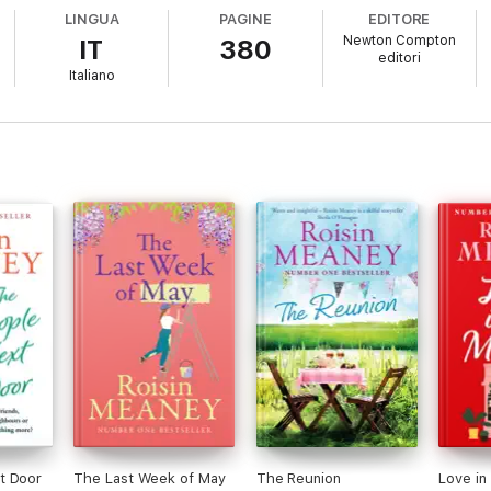
a.
LINGUA
PAGINE
EDITORE
Newton Compton
IT
380
editori
Italiano
ei nostri sentimenti più nascosti e presentarceli come di fronte a uno spe
pacità di tessere le sue trame intorno ai personaggi e di avvolgere i lett
grande ispirazione. Roisin Meaney è una scrittrice davvero brava.»
t Door
The Last Week of May
The Reunion
Love in