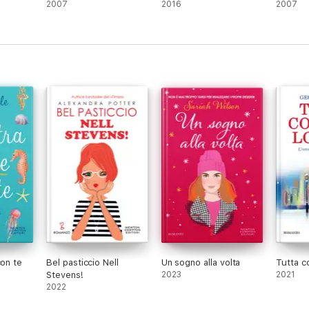
2007
2016
2007
 Stati Uniti, in Canada, in Africa e in giro per l’Europa è tornata a Limeric
 facciamo per amore, Un’estate così, Cupcake Club, Riunione di famiglia e 
con te
Bel pasticcio Nell
Un sogno alla volta
Tutta c
Stevens!
2023
2021
2022