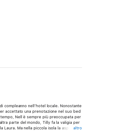
a di compleanno nell’hotel locale. Nonostante
 aver accettato una prenotazione nel suo bed
rattempo, Nell è sempre più preoccupata per
ra parte del mondo, Tilly fa la valigia per
a Laura. Ma nella piccola isola la aspetta
altro
inarsi del giorno della festa, il destino si