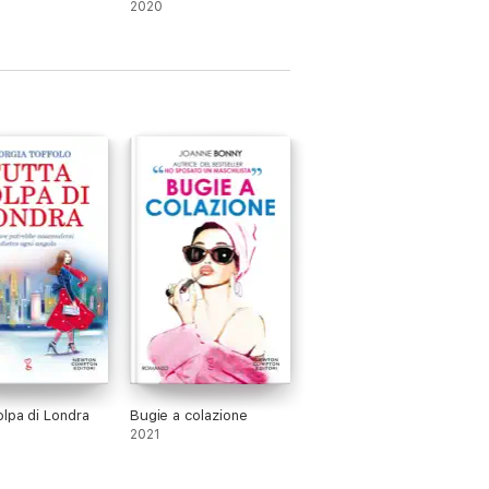
2020
k, nella sua Irlanda. Ha pubblicato diversi
Un'indimenticabile festa di compleanno,
olpa di Londra
Bugie a colazione
2021