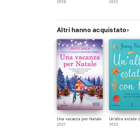
2019
2012
Roisin Meaney
È nata a Listowel, ma dopo aver vissuto negli
bestseller, tra i quali Cose incredibili che
Altri hanno acquistato
pubblicati in Italia dalla Newton Compton.
Una vacanza per Natale
Un'altra estate 
2021
2022