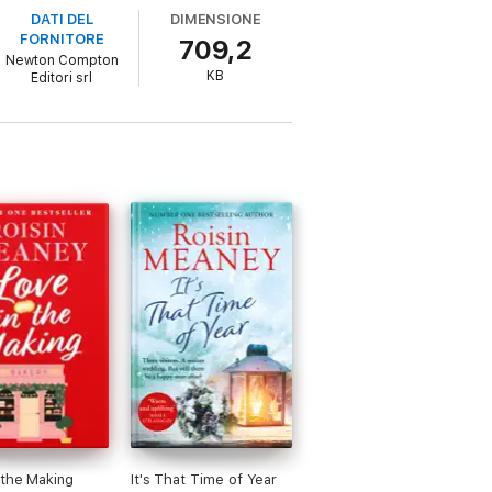
DATI DEL
DIMENSIONE
FORNITORE
709,2
Newton Compton
KB
Editori srl
cchio, pagina dopo pagina… Credibile,
ori in un abbraccio.»
 the Making
It's That Time of Year