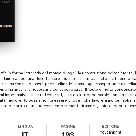
in forma letteraria del mondo di oggi: la ricostruzione dell'esistente, l
, dando ad ognuna delle tessere, buttate alla rinfusa nello scatolone della 
a transnazionale, sconvolgimenti climatici, tecnologia esasperata e assedia
 non si ha ancora la necessaria consapevolezza. Il testo è molto condensato
mi impegnativi e fissato i concetti, quando le troppe parole non servivano.
tà migliore. (E possiamo noi essere di quelli che lavoreranno per abbellir
un suo pensiero e un suo commento in merito tramite gli store, oppure scr
LINGUA
PAGINE
EDITORE
Youcanprint
IT
193