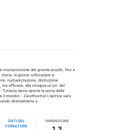
a ricomposizione del grande puzzle, fino a
storia, le giuste collocazioni e
nte, riurbanizzazione, distruzione
, ma efficace, alla stregua un po' del
 Tuttavia lascia aperta la porta della
e il mondo| - Zarathustra) L'autrice sarà
ivendo direttamente a
DATI DEL
DIMENSIONE
FORNITORE
1,3