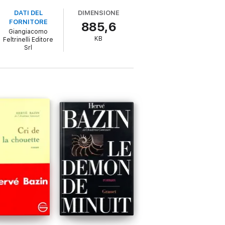
DATI DEL
DIMENSIONE
tà, come lui ama dire di sé, uno “stronzetto
FORNITORE
885,6
arda pazza. Un nome che non verrà più
Giangiacomo
KB
Feltrinelli Editore
Srl
si affaccia una delle più inquietanti figure
uova traduzione che restituisce appieno
azione autoritaria.
tro dettame dell’immoralista: ‘Famiglie, vi
teggiamento profondo, contribuisca ad
iografico. Vipera in pugno fece scandalo
rofeo, spaventando il mio pubblico, ripulendo
temono e aspirano a nutrire nel loro seno.”