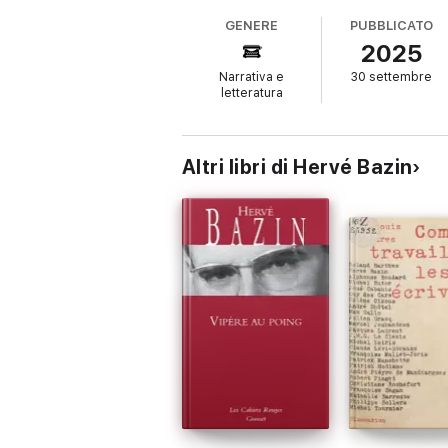
GENERE
PUBBLICATO
Tra questi, quello che viene maggiormente pre
2025
dal cuore tenero”. Ma nemmeno il Moscio è r
abbandonato.
Narrativa e
30 settembre
letteratura
Pubblicato per la prima volta nel 1948, e su
di madre della storia della letteratura. Stor
l’attualità di un libro arrabbiato e ribelle,
Altri libri di Hervé Bazin
“Hervé Bazin irrompe sulla scena letteraria c
odio!’.”
Le Monde
“Il soggetto di Vipera in pugno è atroce e 
accrescere questa atrocità.”
Le Figaro
“Nel 1948, il primo libro di Hervé Bazin fe
perché la Bastarda era una madre malvagia. A
l’aria intorno a me. Grazie, madre mia! Sono
Libération