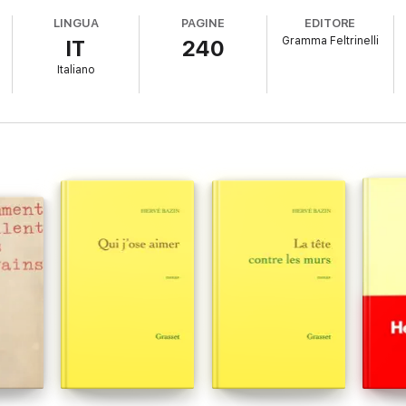
LINGUA
PAGINE
EDITORE
so di mira è Teppa, il cadetto ribelle, il bullo agli occhi di tutti; in real
Gramma Feltrinelli
IT
240
isparmiato, al punto tale che Paule Pluvignec diventa per i figli la Bast
Italiano
bito accolto da polemiche e scandalo, Vipera in pugno è un romanzo in cui 
ia di amore e di odio, di valori e di affetti, viene presentato qui in una n
 di spietata denuncia dell’ipocrisia borghese e dell’insensatezza di ogni educ
on la vipera in pugno e scandalizza i moralisti mettendo in pratica il sinis
si ha l’impressione che l’autore, con il suo stesso accento, con il suo at
ce scandalo. All’epoca, questo tipo di testo era noto come romanzo autob
lla fine, il narratore brandisce la vipera: ‘Vado per la vita con questo t
 io che cammino con una vipera in pugno’. La vipera che tutte le famiglie 