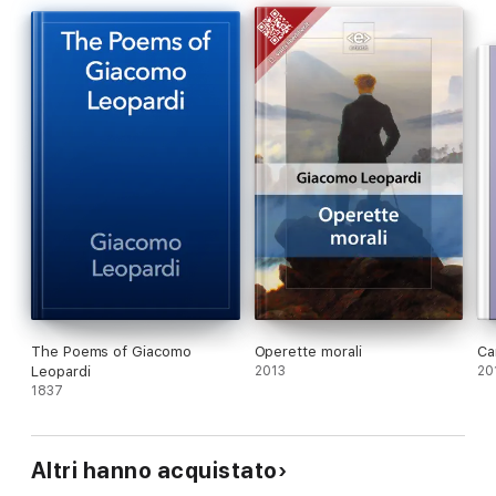
The Poems of Giacomo
Operette morali
Ca
Leopardi
2013
20
1837
Altri hanno acquistato