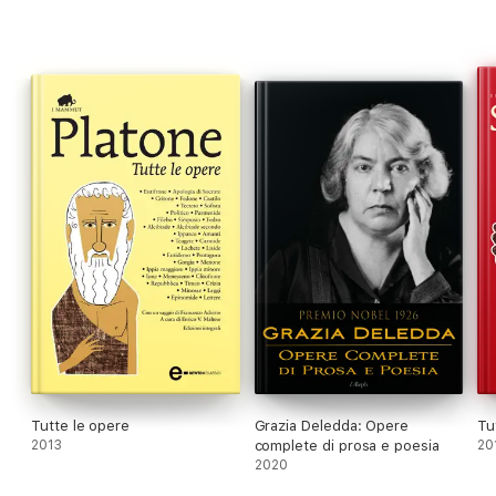
Tutte le opere
Grazia Deledda: Opere
Tu
2013
complete di prosa e poesia
20
2020