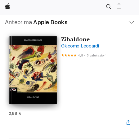
Apple
Navigazione
Anteprima
Apple Books
locale
Apri
Menu
Zibaldone
Giacomo Leopardi
4,8
•
5 valutazioni
0,99 €