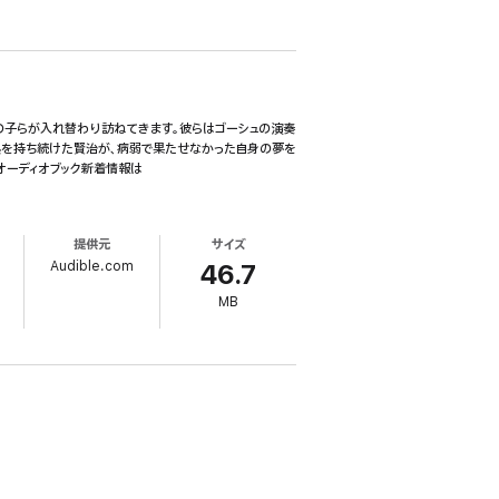
の子らが入れ替わり訪ねてきます。彼らはゴーシュの演奏
熱を持ち続けた賢治が、病弱で果たせなかった自身の夢を
オーディオブック新着情報は
提供元
サイズ
Audible.com
46.7
MB