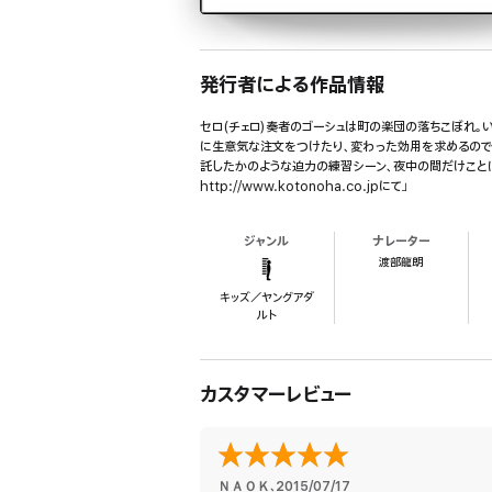
発行者による作品情報
セロ(チェロ)奏者のゴーシュは町の楽団の落ちこぼれ。
に生意気な注文をつけたり、変わった効用を求めるので
託したかのような迫力の練習シーン、夜中の間だけことば
http://www.kotonoha.co.jpにて」
ジャンル
ナレーター
渡部龍朗
キッズ／ヤングアダ
ルト
カスタマーレビュー
ＮＡＯＫ
、
2015/07/17