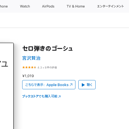
Phone
Watch
AirPods
TV & Home
エンターテインメント
セロ弾きのゴーシュ
宮沢賢治
4.3
•
8件の評価
¥1,019
こちらで表示：
Apple Books
聴く
ブックストア
でも購入可能