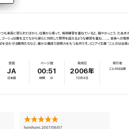
いつも楽長に怒られてばかり。仕事から帰って、毎夜練習を重ねていると、猫やかっこう、たぬき
、ゴーシュは腹を立てながら彼らに対抗して限界を超えるような練習を重ね……。 音楽への情
を交わせる動物たちなど、確かな構成で説得力をもつ名作です。(C)アイ文庫 「ことのは出版
言語
ページ数
発売日
発行者
ことのは出版
JA
00:51
2006年
日本語
時間
分
10月4日
humihumi
、
2007/06/07