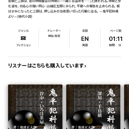
密偵仁三郎は、昔の仲間鹿谷の伴助に「一緒にお盗めを・・・」と誘われる。伴助と歩
む姿を、功名心の強い同心・山崎庄五郎にみられ、平蔵への報告を止められる。 板
ばさみになった仁三郎は、押し込みの当夜思い切った行動に出る。 ―鬼平犯科帳
より―(時代小説)
ジャンル
ナレーター
言語
ページ数
神谷 尚武
EN
01:11
フィクション
英語
時間
分
リスナーはこちらも購入しています