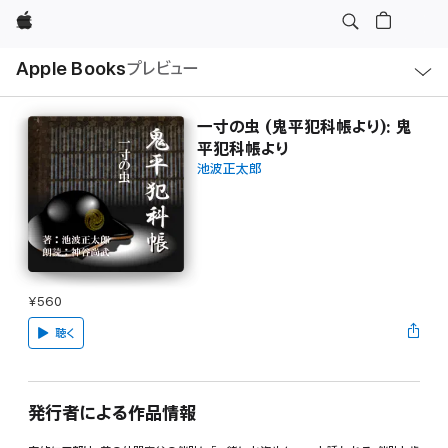
Apple
ロ
Apple Books
プレビュー
ー
カ
ル
ナ
ビ
一寸の虫 (鬼平犯科帳より): 鬼
ゲ
平犯科帳より
ー
シ
池波正太郎
ョ
ン
の
メ
ニ
ュ
ー
を
開
¥560
く
聴く
発行者による作品情報