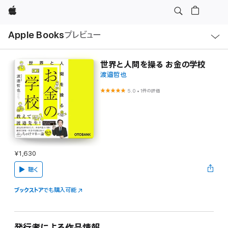
Apple
ロ
Apple Books
プレビュー
ー
カ
ル
ナ
ビ
世界と人間を操る お金の学校
ゲ
渡邉哲也
ー
シ
ョ
5.0
•
1件の評価
ン
の
メ
ニ
ュ
ー
を
開
¥1,630
く
聴く
ブックストア
でも購入可能
発行者による作品情報