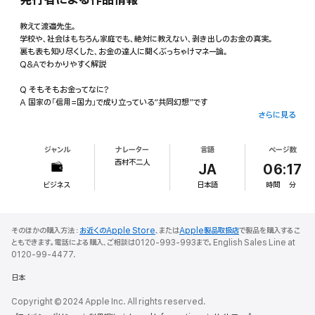
教えて渡邉先生。
学校や、社会はもちろん家庭でも、絶対に教えない、剥き出しのお金の真実。
裏も表も知り尽くした、お金の達人に聞くぶっちゃけマネー論。
Q&Aでわかりやすく解説
Q そもそもお金ってなに?
A 国家の「信用=国力」で成り立っている“共同幻想”です
さらに見る
Q 人民元が基軸通貨になる可能性は何%?
A 自由な資本取引を制限している以上、難しいでしょう
ジャンル
ナレーター
言語
ページ数
西村不二人
Q 円安と円高どっちがいい
JA
06:17
A デフレでは円安のほうが有利なことが多いでしょう
ビジネス
日本語
時間
分
Q なぜドルは暴落しないの?
A ドル支配体制は世界諸国にとってもメリットがあるからです
そのほかの購入方法：
お近くのApple Store
、または
Apple製品取扱店
で製品を購入するこ
Q 金利と利子は違う?
ともできます。電話による購入、ご相談は0120-993-993まで。English Sales Line at
A 「利子(利息)」は金額であり、その利率が「金利」です
0120-99-4477.
日本
お金を学ぶということ
Copyright © 2024 Apple Inc. All rights reserved.
「経済」の語源は「経世済民」世よを経(をさめ)、民たみを済(すくふ)が語源であり、