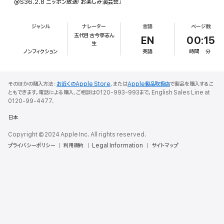
@S36.2.8 ニッポン放送「お楽しみ演芸会」
ジャンル
ナレーター
言語
ページ数
五代目 古今亭志ん
EN
00:15
生
ノンフィクション
英語
時間
分
そのほかの購入方法：
お近くのApple Store
、または
Apple製品取扱店
で製品を購入するこ
ともできます。電話による購入、ご相談は0120-993-993まで。English Sales Line at
0120-99-4477.
日本
Copyright © 2024 Apple Inc. All rights reserved.
プライバシーポリシー
利用規約
Legal Information
サイトマップ