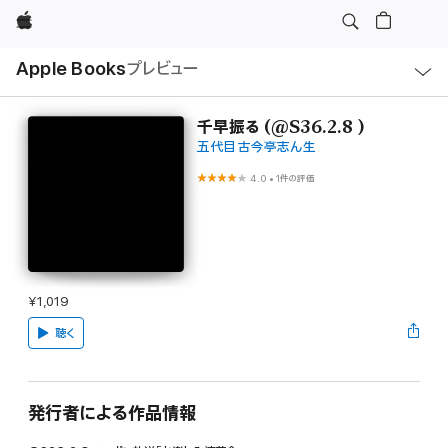
Apple
ロ
Apple Books
プレビュー
ー
カ
ル
ナ
ビ
千早振る (@S36.2.8 )
ゲ
五代目 古今亭志ん生
ー
シ
ョ
4.0
•
1件の評価
ン
の
メ
ニ
ュ
ー
を
開
¥1,019
く
聴く
発行者による作品情報