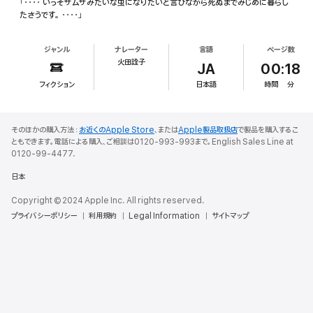
「・・・・ いっそザムザみたいな虫になりたいと言ひながら死ぬまでみじめに暮らし
たさうです。 ・・・・」
ジャンル
ナレーター
言語
ページ数
火田詮子
JA
00:18
フィクション
日本語
時間
分
そのほかの購入方法：
お近くのApple Store
、または
Apple製品取扱店
で製品を購入するこ
ともできます。電話による購入、ご相談は0120-993-993まで。English Sales Line at
0120-99-4477.
日本
Copyright © 2024 Apple Inc. All rights reserved.
プライバシーポリシー
利用規約
Legal Information
サイトマップ