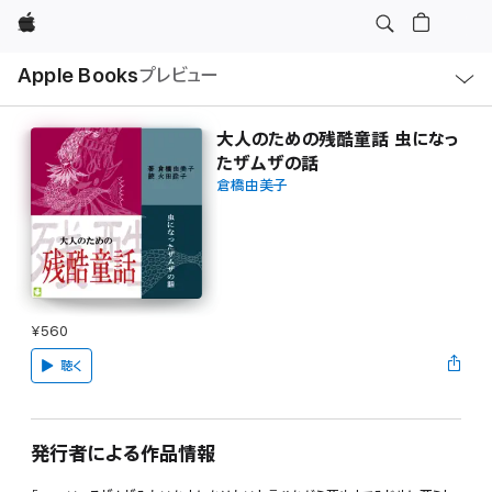
Apple
ロ
Apple Books
プレビュー
ー
カ
ル
ナ
ビ
大人のための残酷童話 虫になっ
ゲ
たザムザの話
ー
シ
倉橋由美子
ョ
ン
の
メ
ニ
ュ
ー
を
開
¥560
く
聴く
発行者による作品情報