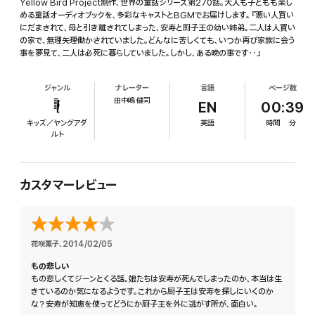
Yellow Bird Project制作、世界の童話シリーズ第270話。大人も子どもも楽し
める童話オーディオブックを、多彩なキャストとBGMでお届けします。『悪い人買い
にだまされて、母と引き離されてしまった、安寿と厨子王の幼い姉弟。二人は人買い
の家で、無理矢理働かされていました。どんなに苦しくても、いつか再び家族に会う
事を夢見て、二人は必死に暮らしていました。しかし、ある晩の事です・・』
ジャンル
ナレーター
言語
ページ数
田中嶋 健司
EN
00:39
キッズ／ヤングアダ
英語
時間
分
ルト
カスタマーレビュー
花咲薫子
、
2014/02/05
もの悲しい
もの悲しくてジーンとくる話。娘たちは安寿が死んでしまったのか、本当は生
きているのか気になるようです。これから厨子王は安寿を探しにいくのか
な？安寿が知恵を使ってどうにか厨子王を外に逃がす所が、面白い。