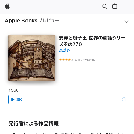
Apple
ロ
Apple Books
プレビュー
ー
カ
ル
ナ
ビ
安寿と厨子王 世界の童話シリー
ゲ
ズその270
ー
シ
森鴎外
ョ
ン
4.0
•
2件の評価
の
メ
ニ
ュ
ー
を
開
¥560
く
聴く
発行者による作品情報