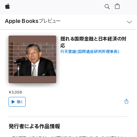
Apple
ロ
Apple Books
プレビュー
ー
カ
ル
ナ
ビ
揺れる国際金融と日本経済の対
ゲ
応
ー
シ
行天豊雄(国際通貨研究所理事長)
ョ
ン
の
メ
ニ
ュ
ー
を
開
¥3,056
く
聴く
発行者による作品情報