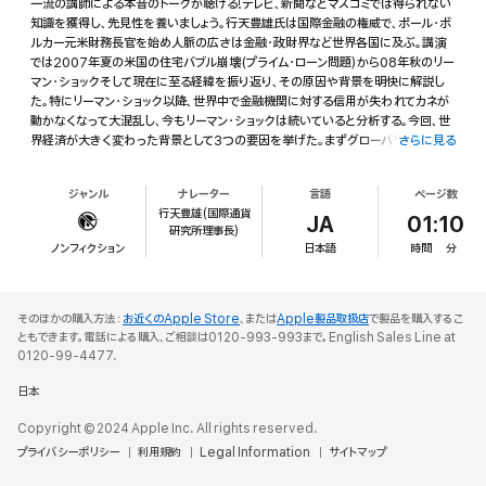
一流の講師による本音のトークが聴ける!テレビ、新聞などマスコミでは得られない
知識を獲得し、先見性を養いましょう。行天豊雄氏は国際金融の権威で、ポール・ボ
ルカー元米財務長官を始め人脈の広さは金融・政財界など世界各国に及ぶ。講演
では2007年夏の米国の住宅バブル崩壊(プライム・ローン問題)から08年秋のリー
マン・ショックそして現在に至る経緯を振り返り、その原因や背景を明快に解説し
た。特にリーマン・ショック以降、世界中で金融機関に対する信用が失われてカネが
動かなくなって大混乱し、今もリーマン・ショックは続いていると分析する。今回、世
界経済が大きく変わった背景として3つの要因を挙げた。まずグローバリゼーショ
さらに見る
ン。1989年のソ連邦の崩壊により東西の壁がなくなり人、モノ、カネ、情報など経
済を動かす要素が自由になったこと。次いで国際取引面で黒字国と赤字国の不均
ジャンル
ナレーター
言語
ページ数
衡が顕著になってきたこと。米国が最大の赤字国になり、逆に中国、ドイツ、日本、
行天豊雄(国際通貨
産油国などが黒字国になった。3つ目は金融の役割が大きくなったこと。以前の金
JA
01:10
研究所理事長)
融は実体経済をスムーズに進めるための脇役だったが、今では金融が主役になっ
ノンフィクション
日本語
時間
分
たとみる。金融工学の発展で新しい金融商品が相次いで出現し金融が肥大化した
と指摘。その結果「世界中が金儲けに目がくらんだ」と警鐘を鳴らし、節度と信頼の
必要を説いた。日本経済の対応ではまずデフレ状態からの脱却を挙げた。そのため
には需要、消費、投資の増加が必要で、財政的にも効果的なプロジェクトは目先が赤
そのほかの購入方法：
お近くのApple Store
、または
Apple製品取扱店
で製品を購入するこ
字でも長期的にプラスなら積極的に投資すべきと主張した。
ともできます。電話による購入、ご相談は0120-993-993まで。English Sales Line at
0120-99-4477.
日本
Copyright © 2024 Apple Inc. All rights reserved.
プライバシーポリシー
利用規約
Legal Information
サイトマップ