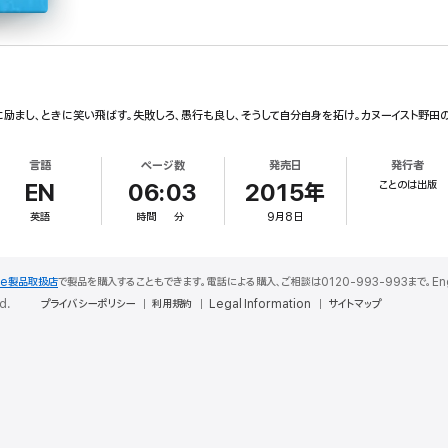
に励まし、ときに笑い飛ばす。失敗しろ、愚行も良し、そうして自分自身を拓け。カヌーイスト野田の
言語
ページ数
発売日
発行者
ことのは出版
EN
06:03
2015年
英語
時間
分
9月8日
le製品取扱店
で製品を購入することもできます。電話による購入、ご相談は0120-993-993まで。English S
d.
プライバシーポリシー
利用規約
Legal Information
サイトマップ