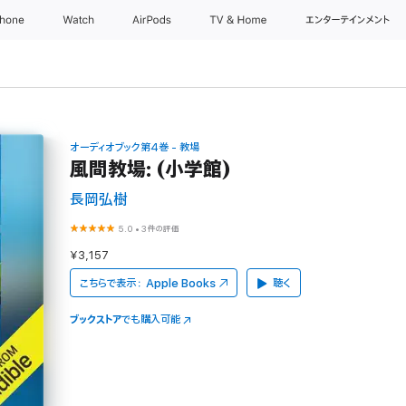
Phone
Watch
AirPods
TV & Home
エンターテインメント
オーディオブック第4巻 - 教場
風間教場: (小学館)
長岡弘樹
5.0
•
3件の評価
¥3,157
こちらで表示：
Apple Books
聴く
ブックストア
でも購入可能