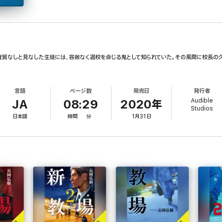
質なしと見なした生徒には、容赦なく退校を命じる鬼として知られていた。その風間に校長の久
言語
ページ数
発売日
発行者
Audible
JA
08:29
2020年
Studios
日本語
時間
分
1月31日