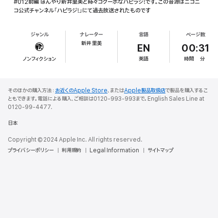
#012前編 ぼんやり新井里美と時々コクーボなハピラジ!です。この音源はニコニ
コ公式チャンネル「ハピラジ!」にて過去放送されたものです
ジャンル
ナレーター
言語
ページ数
新井 里美
EN
00:31
ノンフィクション
英語
時間
分
そのほかの購入方法：
お近くのApple Store
、または
Apple製品取扱店
で製品を購入するこ
ともできます。電話による購入、ご相談は0120-993-993まで。English Sales Line at
0120-99-4477.
日本
Copyright © 2024 Apple Inc. All rights reserved.
プライバシーポリシー
利用規約
Legal Information
サイトマップ