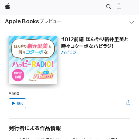
Apple
ロ
Apple Books
プレビュー
ー
カ
ル
ナ
ビ
#012前編 ぼんやり新井里美と
ゲ
時々コクーボなハピラジ!
ー
シ
ハピラジ!
ョ
ン
の
メ
ニ
ュ
ー
を
開
¥560
く
聴く
発行者による作品情報