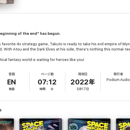
beginning of the end” has begun.
is favorite 4x strategy game, Takuto is ready to take his evil empire of Myn
. With Atou and the Dark Elves at his side, there’s nothing this normal-t
ical fantasy world is waiting for heroes like you!
言語
ページ数
発売日
発行者
Podium Audi
EN
07:12
2022年
英語
時間
分
5月17日