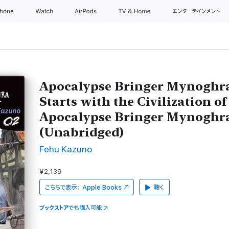
Phone
Watch
AirPods
TV & Home
エンターテインメント
Apocalypse Bringer Mynoghra
Starts with the Civilization of 
Apocalypse Bringer Mynoghra
(Unabridged)
Fehu Kazuno
¥2,139
こちらで表示：
Apple Books
聴く
ブックストア
でも購入可能