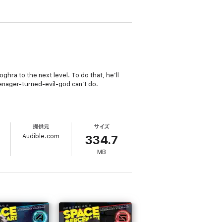
oghra to the next level. To do that, he’ll
eenager-turned-evil-god can’t do.
提供元
サイズ
o
Audible.com
334.7
MB