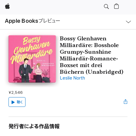
Apple
ロ
Apple Books
プレビュー
ー
カ
ル
ナ
ビ
Bossy Glenhaven
ゲ
Milliardäre: Bosshole
ー
シ
Grumpy-Sunshine
ョ
Milliardär-Romance-
ン
の
Boxset mit drei
メ
Büchern (Unabridged)
ニ
ュ
Leslie North
ー
を
開
¥2,546
く
聴く
発行者による作品情報