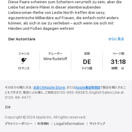
Diese Paare scheinen zum Scheitern verurteilt zu sein, aber die
Liebe hat andere Pläne! In dieser atemberaubenden
Liebesroman-Reihe von Leslie North treffen drei sexy,
egozentrische Milliardäre auf Frauen, die einfach nicht anders
können, als sich in sie zu verlieben – auch wenn sie sich mit
Händen und Füßen dagegen wehren!
Der Autoritäre
さらに見る
Olivia St. James‘ neuer Chef, der irische Milliardär Declan Byrne,
ジャンル
ナレーター
言語
ページ数
ist ein totaler Griesgram. Er mag sie eindeutig nicht. Aber wisst
Mine Rudeloff
ihr was? Das Gefühl beruht auf Gegenseitigkeit. Das heißt, bis
DE
31:18
Olivia eine andere Seite von Declan sieht – eine weichere,
ロマンス
ドイツ語
時間
分
romantischere Seite. Wer hätte gedacht, dass jemand, der so
mürrisch ist, so … anziehend sein kann? Olivia hat sich immer an
die Grundregel für Kindermädchen gehalten: Lass dich nicht mit
der Familie ein. Aber mal ehrlich, sind Regeln nicht dazu da, um
そのほかの購入方法：
お近くのApple Store
、または
Apple製品取扱店
で製品を購入するこ
gebrochen zu werden?
ともできます。電話による購入、ご相談は0120-993-993まで。English Sales Line at
0120-99-4477.
Der Mürrische
日本
Fußböden putzen bei Branson Couture gehörte nicht zu Natalie
Copyright © 2024 Apple Inc. All rights reserved.
Greenwoods Karriereplan. Ebenso wenig, wie den CEO fast mit
プライバシーポリシー
einem Mopp zu enthaupten. General James Branson. Er ist
利用規約
Legal Information
サイトマップ
wahnsinnig reich, nervtötend charmant und, wie sich