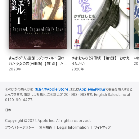
まんがグリム童話 ラプンツェル～囚わ
ゆきおんな(分冊版)【第1話】 おかえ
い
れた少女の恋(分冊版)【第1話】 たま
りなさい
20
と鈴の下駄
2020年
2020年
そのほかの購入方法：
お近くのApple Store
、または
Apple製品取扱店
で製品を購入するこ
ともできます。電話による購入、ご相談は0120-993-993まで。English Sales Line at
0120-99-4477.
日本
Copyright © 2024 Apple Inc. All rights reserved.
プライバシーポリシー
利用規約
Legal Information
サイトマップ