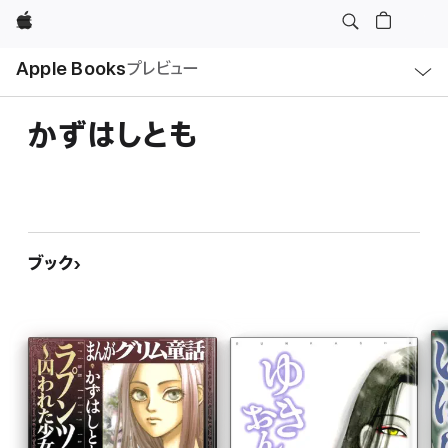
Apple
ロ
Apple Books
プレビュー
ー
カ
ル
ナ
ビ
かずはしとも
ゲ
ー
シ
ョ
ン
の
メ
ニ
ュ
ブック
ー
を
開
く