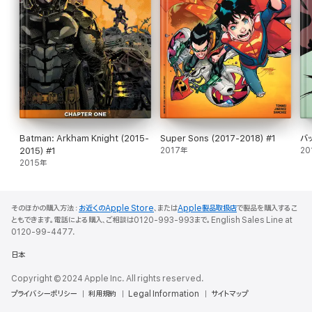
Batman: Arkham Knight (2015-
Super Sons (2017-2018) #1
バ
2015) #1
2017年
20
2015年
そのほかの購入方法：
お近くのApple Store
、または
Apple製品取扱店
で製品を購入するこ
ともできます。電話による購入、ご相談は0120-993-993まで。English Sales Line at
0120-99-4477.
日本
Copyright © 2024 Apple Inc. All rights reserved.
プライバシーポリシー
利用規約
Legal Information
サイトマップ