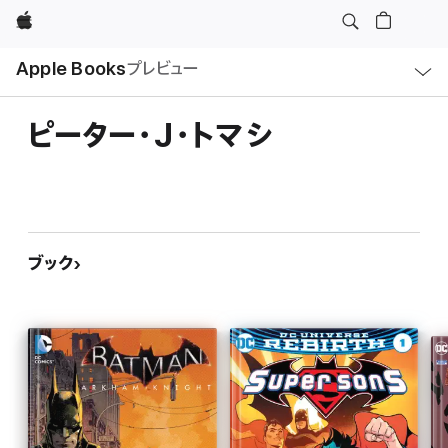
Apple
ロ
Apple Books
プレビュー
ー
カ
ル
ナ
ビ
ピーター・J・トマシ
ゲ
ー
シ
ョ
ン
の
メ
ニ
ュ
ブック
ー
を
開
く