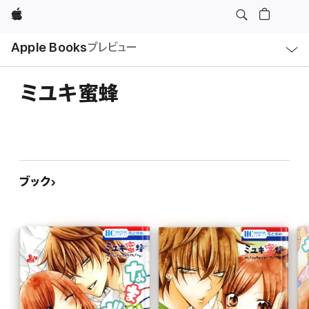
Apple
ロ
Apple Books
プレビュー
ー
カ
ル
ナ
ビ
ミユキ蜜蜂
ゲ
ー
シ
ョ
ン
の
メ
ニ
ュ
ブック
ー
を
開
く