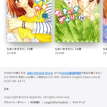
なまいきざかり。 13巻
なまいきざかり。 14巻
な
2018年
2018年
20
そのほかの購入方法：
お近くのApple Store
、または
Apple製品取扱店
で製品を購入するこ
ともできます。電話による購入、ご相談は0120-993-993まで。English Sales Line at
0120-99-4477.
日本
Copyright © 2024 Apple Inc. All rights reserved.
プライバシーポリシー
利用規約
Legal Information
サイトマップ