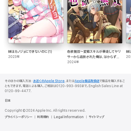
妹はカノジョにできないのに(1)
色欲無双～変態スキルが暴走してヤリ
妹
2023年
サーから追放された俺は、はからずも
20
淫靡な力で最強になる～
2024年
そのほかの購入方法：
お近くのApple Store
、または
Apple製品取扱店
で製品を購入するこ
ともできます。電話による購入、ご相談は0120-993-993まで。English Sales Line at
0120-99-4477.
日本
Copyright © 2024 Apple Inc. All rights reserved.
プライバシーポリシー
利用規約
Legal Information
サイトマップ