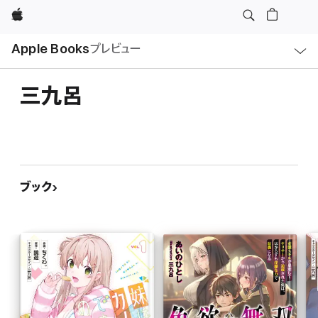
Apple
ロ
Apple Books
プレビュー
ー
カ
ル
ナ
ビ
三九呂
ゲ
ー
シ
ョ
ン
の
メ
ニ
ュ
ブック
ー
を
開
く