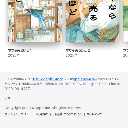
本なら売るほど 1
本なら売るほど 2
本
2025年
2025年
20
そのほかの購入方法：
お近くのApple Store
、または
Apple製品取扱店
で製品を購入するこ
ともできます。電話による購入、ご相談は0120-993-993まで。English Sales Line at
0120-99-4477.
日本
Copyright © 2024 Apple Inc. All rights reserved.
プライバシーポリシー
利用規約
Legal Information
サイトマップ