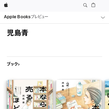
Apple
ロ
Apple Books
プレビュー
ー
カ
ル
ナ
ビ
児島青
ゲ
ー
シ
ョ
ン
の
メ
ニ
ュ
ブック
ー
を
開
く