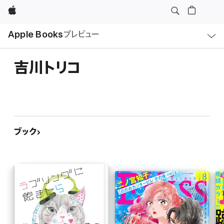
Apple
ロ
Apple Books
プレビュー
ー
カ
ル
ナ
ビ
吉川トリコ
ゲ
ー
シ
ョ
ン
の
メ
ニ
ュ
ブック
ー
を
開
く