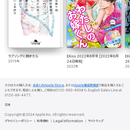
ラブソングに飽きたら
EKiss 2022年8月号 [2022年6月
EK
2015年
24日発売]
2
2022年
20
そのほかの購入方法：
お近くのApple Store
、または
Apple製品取扱店
で製品を購入するこ
ともできます。電話による購入、ご相談は0120-993-993まで。English Sales Line at
0120-99-4477.
日本
Copyright © 2024 Apple Inc. All rights reserved.
プライバシーポリシー
利用規約
Legal Information
サイトマップ