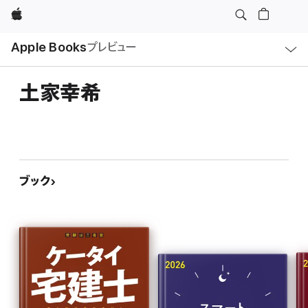
Apple
ロ
Apple Books
プレビュー
ー
カ
ル
ナ
ビ
土家幸希
ゲ
ー
シ
ョ
ン
の
メ
ニ
ュ
ブック
ー
を
開
く