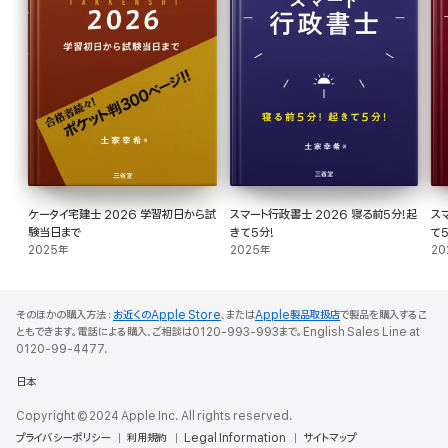
ケータイ宅建士 2026 学習初日から試
スマート行政書士 2026 寝る前5分!起
ス
験当日まで
きて5分!
て5
2025年
2025年
20
そのほかの購入方法：
お近くのApple Store
、または
Apple製品取扱店
で製品を購入するこ
ともできます。電話による購入、ご相談は0120-993-993まで。English Sales Line at
0120-99-4477.
日本
Copyright © 2024 Apple Inc. All rights reserved.
プライバシーポリシー
利用規約
Legal Information
サイトマップ