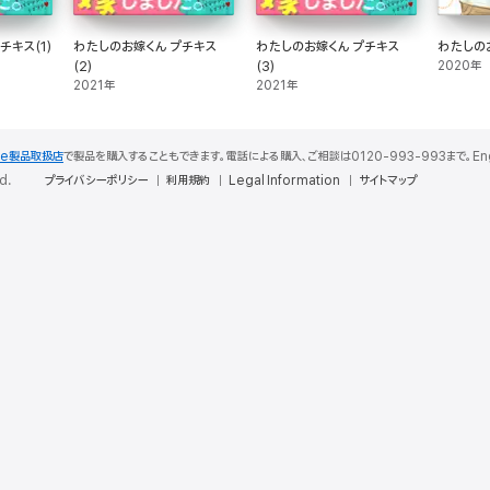
チキス(1)
わたしのお嫁くん プチキス
わたしのお嫁くん プチキス
わたしのお
(2)
(3)
2020年
2021年
2021年
le製品取扱店
で製品を購入することもできます。電話による購入、ご相談は0120-993-993まで。English S
d.
プライバシーポリシー
利用規約
Legal Information
サイトマップ