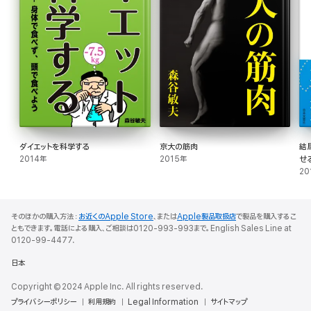
ダイエットを科学する
京大の筋肉
結
2014年
2015年
せる
20
そのほかの購入方法：
お近くのApple Store
、または
Apple製品取扱店
で製品を購入するこ
ともできます。電話による購入、ご相談は0120-993-993まで。English Sales Line at
0120-99-4477.
日本
Copyright © 2024 Apple Inc. All rights reserved.
プライバシーポリシー
利用規約
Legal Information
サイトマップ