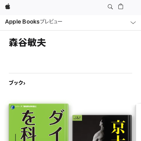
Apple
ロ
Apple Books
プレビュー
ー
カ
ル
ナ
ビ
森谷敏夫
ゲ
ー
シ
ョ
ン
の
メ
ニ
ュ
ブック
ー
を
開
く