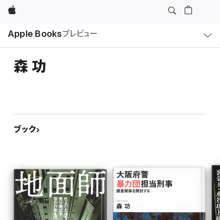
Apple
ロ
Apple Books
プレビュー
ー
カ
ル
ナ
ビ
森 功
ゲ
ー
シ
ョ
ン
の
メ
ニ
ュ
ブック
ー
を
開
く