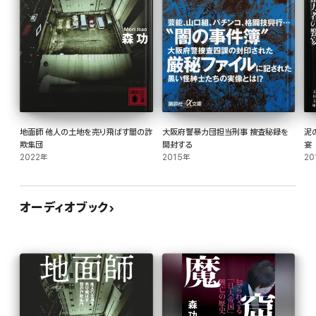
地面師 他人の土地を売り飛ばす闇の詐
大阪府警暴力団担当刑事 捜査秘録を
泥
欺集団
開封する
宴
2022年
2015年
20
オーディオブック