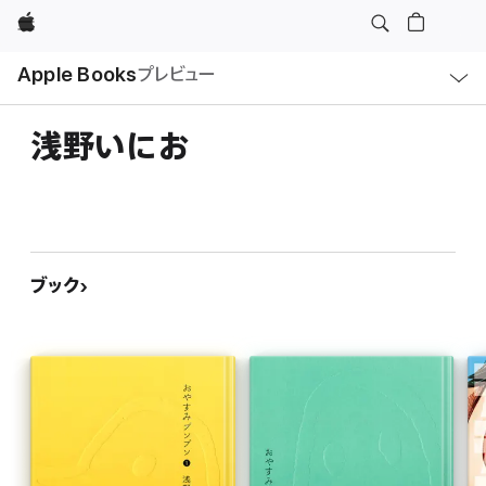
Apple
ロ
Apple Books
プレビュー
ー
カ
ル
ナ
ビ
浅野いにお
ゲ
ー
シ
ョ
ン
の
メ
ニ
ュ
ブック
ー
を
開
く