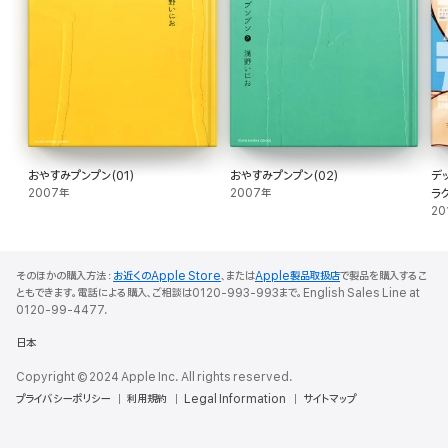
おやすみプンプン(01)
おやすみプンプン(02)
デ
2007年
2007年
ラク
20
そのほかの購入方法：
お近くのApple Store
、または
Apple製品取扱店
で製品を購入するこ
ともできます。電話による購入、ご相談は0120-993-993まで。English Sales Line at
0120-99-4477.
日本
Copyright © 2024 Apple Inc. All rights reserved.
プライバシーポリシー
利用規約
Legal Information
サイトマップ