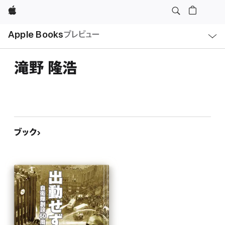
Apple
ロ
Apple Books
プレビュー
ー
カ
ル
ナ
ビ
滝野 隆浩
ゲ
ー
シ
ョ
ン
の
メ
ニ
ュ
ブック
ー
を
開
く