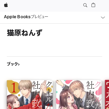
Apple
ロ
Apple Books
プレビュー
ー
カ
ル
ナ
ビ
猫原ねんず
ゲ
ー
シ
ョ
ン
の
メ
ニ
ュ
ブック
ー
を
開
く