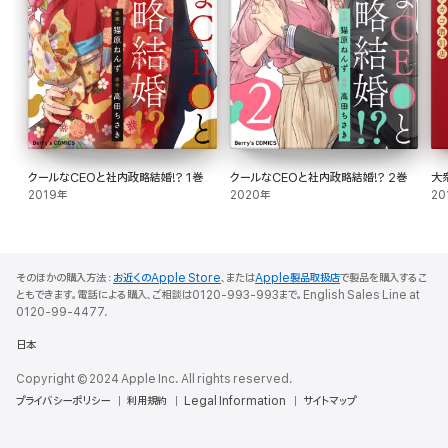
クールなCEOと社内政略結婚!? 1巻
クールなCEOと社内政略結婚!? 2巻
大
2019年
2020年
20
そのほかの購入方法：
お近くのApple Store
、または
Apple製品取扱店
で製品を購入するこ
ともできます。電話による購入、ご相談は0120-993-993まで。English Sales Line at
0120-99-4477.
日本
Copyright © 2024 Apple Inc. All rights reserved.
プライバシーポリシー
利用規約
Legal Information
サイトマップ