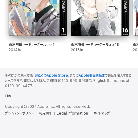
東京喰種トーキョーグール:re 1
東京喰種トーキョーグール:re 16
東
2014年
2018年
20
そのほかの購入方法：
お近くのApple Store
、または
Apple製品取扱店
で製品を購入するこ
ともできます。電話による購入、ご相談は0120-993-993まで。English Sales Line at
0120-99-4477.
日本
Copyright © 2024 Apple Inc. All rights reserved.
プライバシーポリシー
利用規約
Legal Information
サイトマップ