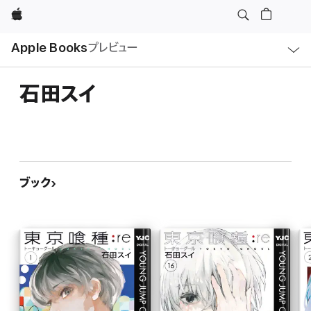
Apple
ロ
Apple Books
プレビュー
ー
カ
ル
ナ
ビ
石田スイ
ゲ
ー
シ
ョ
ン
の
メ
ニ
ュ
ブック
ー
を
開
く