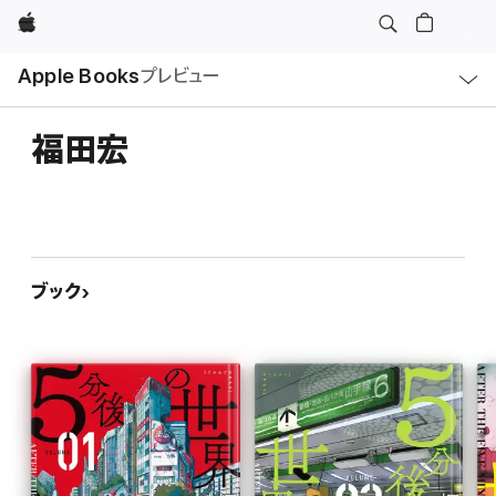
Apple
ロ
Apple Books
プレビュー
ー
カ
ル
ナ
ビ
福田宏
ゲ
ー
シ
ョ
ン
の
メ
ニ
ュ
ブック
ー
を
開
く