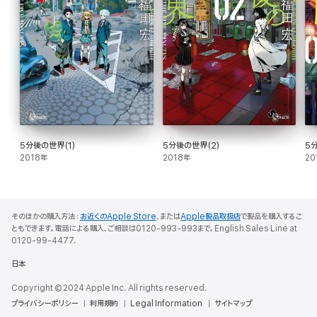
5分後の世界(1)
5分後の世界(2)
5
2018年
2018年
20
そのほかの購入方法：
お近くのApple Store
、または
Apple製品取扱店
で製品を購入するこ
ともできます。電話による購入、ご相談は0120-993-993まで。English Sales Line at
0120-99-4477.
日本
Copyright © 2024 Apple Inc. All rights reserved.
プライバシーポリシー
利用規約
Legal Information
サイトマップ