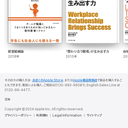
経営組織論
「関わり合う職場」が生み出す力
自
2018年
2015年
20
そのほかの購入方法：
お近くのApple Store
、または
Apple製品取扱店
で製品を購入するこ
ともできます。電話による購入、ご相談は0120-993-993まで。English Sales Line at
0120-99-4477.
日本
Copyright © 2024 Apple Inc. All rights reserved.
プライバシーポリシー
利用規約
Legal Information
サイトマップ