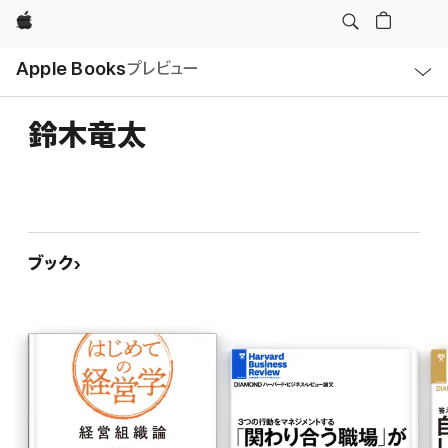
Apple
ロ
Apple Books
プレビュー
ー
カ
ル
ナ
ビ
鈴木竜太
ゲ
ー
シ
ョ
ン
の
メ
ニ
ュ
ブック
ー
を
開
く